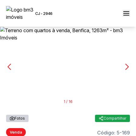
CJ - 2946
1
/
16
Fotos
Compartilhar
Código:
5-169
Venda