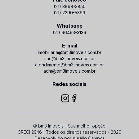
(21) 3868-3850
(21) 2290-5399
Whatsapp
(21) 96493-3136
E-mail
imobiliaria@bm3imoveis.com.br
sac@bm3imoveis.com.br
atendimento@bm3imoveis.com.br
adm@bm3imoveis.com.br
Redes sociais
© bm3 Imóveis - Sua melhor opção!
CRECI 2946 | Todos os direitos reservados - 2026
Desenvolvido por
Aurélio Campos