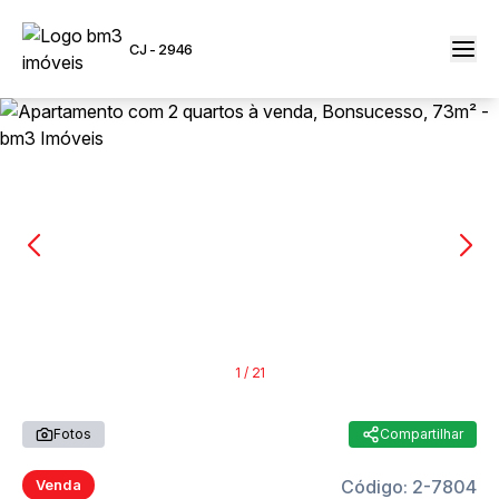
CJ - 2946
1
/
21
Fotos
Compartilhar
Código:
2-7804
Venda