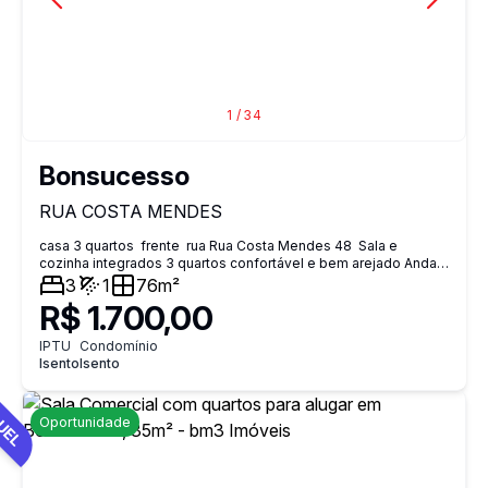
1
/
34
Bonsucesso
RUA COSTA MENDES
casa 3 quartos frente rua Rua Costa Mendes 48 Sala e
cozinha integrados 3 quartos confortável e bem arejado Andar:
Térreo garantindo maior privacidade ventilação natural e vista
3
1
76m²
livre 1 vaga de garagem Locação: Trabalhamos
R$ 1.700,00
exclusivamente com Seguro Fiança (não aceitamos depósito).
Próximo BRT Cardoso de Morais Agua media R$ 286,00
IPTU
Condomínio
Isento
Isento
UEL
Oportunidade