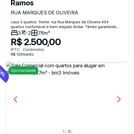
Ramos
RUA MARQUES DE OLIVEIRA
casa 3 quartos frente rua Rua Marques de Oliveira 404
quartos confortável e bem arejado Andar: Térreo garantindo
maior privacidade ventilação natural e vista livre 1 vaga de
3
2
76m²
garagem Locação: Trabalhamos exclusivamente com Seguro
R$ 2.500,00
Fiança (não aceitamos depósito). Próximo BRT Cardoso de
Morais Agua media R$ 286,00
IPTU
Condomínio
R$ 120
Isento
UEL
Oportunidade
1
/
20