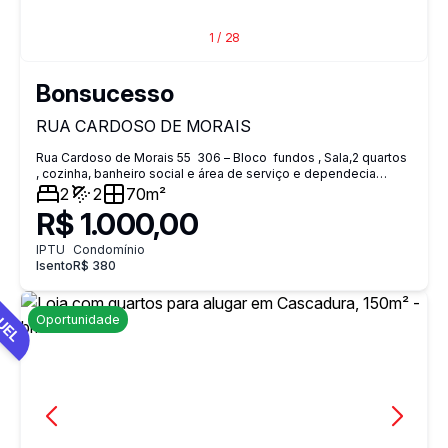
3868-3850 | 2290-5399 WhatsApp: (21) 96493-3136 | 99994-
5670 bm3 imóveis, Sua melhor opção.
1
/
28
Bonsucesso
RUA CARDOSO DE MORAIS
Rua Cardoso de Morais 55 306 – Bloco fundos , Sala,2 quartos
, cozinha, banheiro social e área de serviço e dependecia
completa Comércio: Região farta em mercados, farmácias e
2
2
70m²
conveniências locais. BM3 IMÓVEIS Endereço: Rua Cardoso de
R$ 1.000,00
Morais, nº 242 Horário: Segunda a Sexta, das 9h às 17h
Telefones: (21) 3868-3850 | 2290-5399 WhatsApp: (21) 96493-
IPTU
Condomínio
3136 Locação: Trabalhamos exclusivamente com Seguro
Isento
R$ 380
Fiança (não aceitamos depósito).
UEL
Oportunidade