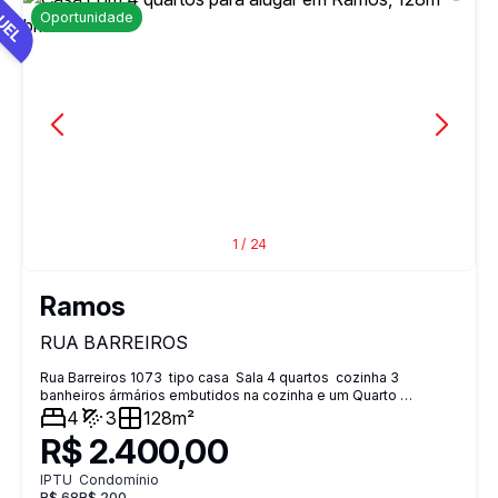
UEL
Oportunidade
1
/
24
Ramos
RUA BARREIROS
Rua Barreiros 1073 tipo casa Sala 4 quartos cozinha 3
banheiros ármários embutidos na cozinha e um Quarto
dispensa grande suíte no terraço coberto de 100mtrs ,2 vagas
4
3
128m²
cobertas . terraço tem um quarto Aceita até 2 PETS Proprietário
R$ 2.400,00
paga 150,00 sobre seguro fiança. Rua principal feira rua ao
lado aos sábados ,Rede Economia apartamento fundos em
IPTU
Condomínio
silêncio total próximo BRT Olaria ,Clínica Balbino , Portão de
R$ 68
R$ 200