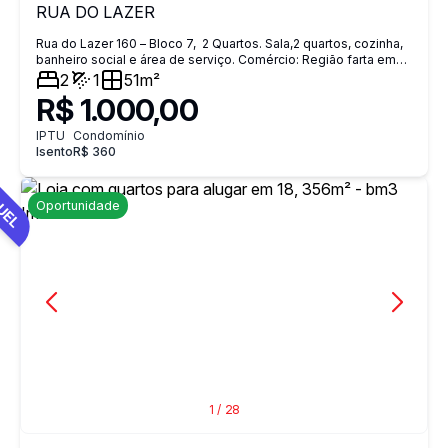
RUA DO LAZER
Rua do Lazer 160 – Bloco 7, 2 Quartos. Sala,2 quartos, cozinha,
banheiro social e área de serviço. Comércio: Região farta em
mercados, farmácias e conveniências locais. Perfil: Ideal para
2
1
51m²
quem busca praticidade no deslocamento diário e um
R$ 1.000,00
condomínio organizado. Proximo ao Norte Shopping BM3
IMÓVEIS Endereço: Rua Cardoso de Morais, nº 242 Horário:
IPTU
Condomínio
Segunda a Sexta, das 9h às 17h Telefones: (21) 3868-3850 |
Isento
R$ 360
2290-5399 WhatsApp: (21) 96493-3136 Locação: Trabalhamos
exclusivamente com Seguro Fiança (não aceitamos depósito).
UEL
Oportunidade
1
/
28