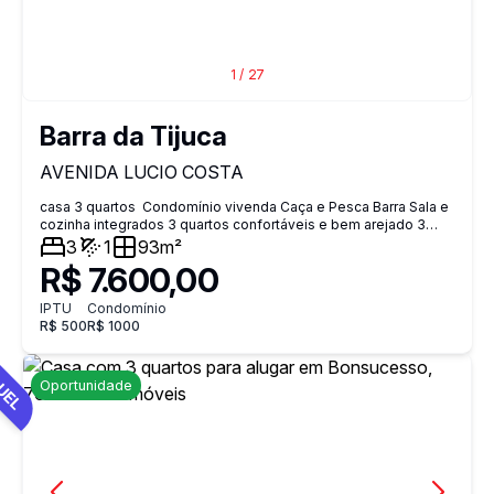
1
/
27
Barra da Tijuca
AVENIDA LUCIO COSTA
casa 3 quartos Condomínio vivenda Caça e Pesca Barra Sala e
cozinha integrados 3 quartos confortáveis e bem arejado 3
banheiros Sobre o imóvel: Excelente casa duplex na orla da
3
1
93m²
Barra sendo 3 quartos todos suítes + 1 lavabo hidromassagem
R$ 7.600,00
o imóvel é ideal para quem busca espaço e sofisticação
garantindo maior privacidade ventilação natural e vista livre 2
IPTU
Condomínio
vagas de garagem Locação: Trabalhamos exclusivamente
R$ 500
R$ 1000
com Seguro Fiança (não aceitamos depósito). Segurança:
Portaria permanente com sistema de monitoramento por
UEL
câmeras e interfone. Localização: Ponto privilegiado posto 6
barra Condomínio fechado
Oportunidade